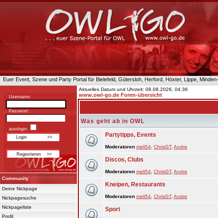
Euer Event, Szene und Party Portal für Bielefeld, Gütersloh, Herford, Höxter, Lippe, Minde
Aktuelles Datum und Uhrzeit: 08.08.2026, 04:36
www.owl-go.de Foren-übersicht
Username:
Passwort:
Was geht ab in OWL
autologin:
Partytipps, Events
Moderatoren
meli54
,
ChrisGT
,
Andre
Discos, Clubs
Moderatoren
meli54
,
ChrisGT
,
Andre
Community
Kneipen, Restaurants
Deine Nickpage
Moderatoren
meli54
,
ChrisGT
,
Andre
Nickpagesuche
Nickpageliste
Sport
Profil