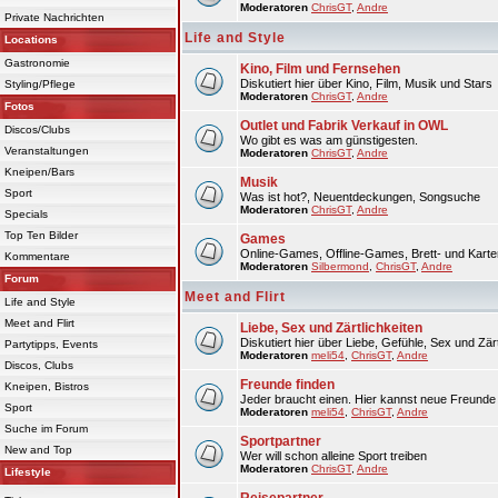
Moderatoren
ChrisGT
,
Andre
Private Nachrichten
Life and Style
Locations
Gastronomie
Kino, Film und Fernsehen
Diskutiert hier über Kino, Film, Musik und Stars
Styling/Pflege
Moderatoren
ChrisGT
,
Andre
Fotos
Outlet und Fabrik Verkauf in OWL
Discos/Clubs
Wo gibt es was am günstigesten.
Veranstaltungen
Moderatoren
ChrisGT
,
Andre
Kneipen/Bars
Musik
Sport
Was ist hot?, Neuentdeckungen, Songsuche
Moderatoren
ChrisGT
,
Andre
Specials
Top Ten Bilder
Games
Online-Games, Offline-Games, Brett- und Karte
Kommentare
Moderatoren
Silbermond
,
ChrisGT
,
Andre
Forum
Meet and Flirt
Life and Style
Meet and Flirt
Liebe, Sex und Zärtlichkeiten
Diskutiert hier über Liebe, Gefühle, Sex und Zärt
Partytipps, Events
Moderatoren
meli54
,
ChrisGT
,
Andre
Discos, Clubs
Freunde finden
Kneipen, Bistros
Jeder braucht einen. Hier kannst neue Freunde 
Sport
Moderatoren
meli54
,
ChrisGT
,
Andre
Suche im Forum
Sportpartner
New and Top
Wer will schon alleine Sport treiben
Moderatoren
ChrisGT
,
Andre
Lifestyle