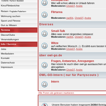
Reisepartner
Tickets
Herford
Bielefeld
Wer will schon alleine in Urlaub fahren
Kino/Filmberichte
Moderatoren
ChrisGT
,
Andre
Reisen
Flughafen Paderborn
Flirtarea
Wohnung suchen
Moderatoren
meli54
,
ChrisGT
,
Andre
Sport und Fitness
Diverses
Gut zu Wissen
Termine
Small-Talk
Alles was sonst nirgendwo reinpasst
Discos/Clubs
Moderatoren
meli54
,
ChrisGT
,
Andre
Veranstaltungen
Witze
Info / Service
auf vielfachen Wunsch ;-). Erzählt eure besten 
Moderatoren
ChrisGT
,
Andre
Jobs
Mediadaten
über owl-go.de
Kontakt
Fragen, Antworten, Anregungen
Datenschutz
Hier könnt ihr euch über owl-go austauschen un
abzugeben.
Impressum
Moderatoren
ChrisGT
,
Andre
OWL-GO-Intern ( nur für Partyscouts )
Intern
Alle Foren als gelesen markieren
Unsere Benutzer haben insgesamt
24364
Beiträg