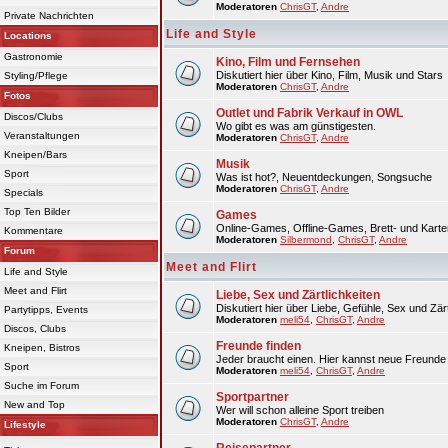
Moderatoren
ChrisGT
,
Andre
Private Nachrichten
Life and Style
Locations
Gastronomie
Kino, Film und Fernsehen
Diskutiert hier über Kino, Film, Musik und Stars
Styling/Pflege
Moderatoren
ChrisGT
,
Andre
Fotos
Outlet und Fabrik Verkauf in OWL
Discos/Clubs
Wo gibt es was am günstigesten.
Veranstaltungen
Moderatoren
ChrisGT
,
Andre
Kneipen/Bars
Musik
Sport
Was ist hot?, Neuentdeckungen, Songsuche
Moderatoren
ChrisGT
,
Andre
Specials
Top Ten Bilder
Games
Online-Games, Offline-Games, Brett- und Karte
Kommentare
Moderatoren
Silbermond
,
ChrisGT
,
Andre
Forum
Meet and Flirt
Life and Style
Meet and Flirt
Liebe, Sex und Zärtlichkeiten
Diskutiert hier über Liebe, Gefühle, Sex und Zärt
Partytipps, Events
Moderatoren
meli54
,
ChrisGT
,
Andre
Discos, Clubs
Freunde finden
Kneipen, Bistros
Jeder braucht einen. Hier kannst neue Freunde 
Sport
Moderatoren
meli54
,
ChrisGT
,
Andre
Suche im Forum
Sportpartner
New and Top
Wer will schon alleine Sport treiben
Moderatoren
ChrisGT
,
Andre
Lifestyle