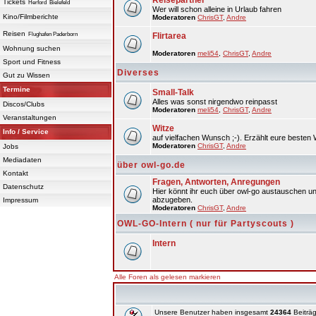
Reisepartner
Tickets
Herford
Bielefeld
Wer will schon alleine in Urlaub fahren
Kino/Filmberichte
Moderatoren
ChrisGT
,
Andre
Reisen
Flughafen Paderborn
Flirtarea
Wohnung suchen
Moderatoren
meli54
,
ChrisGT
,
Andre
Sport und Fitness
Diverses
Gut zu Wissen
Termine
Small-Talk
Alles was sonst nirgendwo reinpasst
Discos/Clubs
Moderatoren
meli54
,
ChrisGT
,
Andre
Veranstaltungen
Witze
Info / Service
auf vielfachen Wunsch ;-). Erzählt eure besten 
Moderatoren
ChrisGT
,
Andre
Jobs
Mediadaten
über owl-go.de
Kontakt
Fragen, Antworten, Anregungen
Datenschutz
Hier könnt ihr euch über owl-go austauschen un
abzugeben.
Impressum
Moderatoren
ChrisGT
,
Andre
OWL-GO-Intern ( nur für Partyscouts )
Intern
Alle Foren als gelesen markieren
Unsere Benutzer haben insgesamt
24364
Beiträg