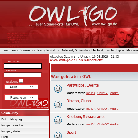
Euer Event, Szene und Party Portal für Bielefeld, Gütersloh, Herford, Höxter, Lippe, Minde
Aktuelles Datum und Uhrzeit: 10.08.2026, 21:33
www.owl-go.de Foren-übersicht
Username:
Passwort:
Was geht ab in OWL
autologin:
Partytipps, Events
Moderatoren
meli54
,
ChrisGT
,
Andre
Discos, Clubs
Moderatoren
meli54
,
ChrisGT
,
Andre
Community
Kneipen, Restaurants
Deine Nickpage
Moderatoren
meli54
,
ChrisGT
,
Andre
Nickpagesuche
Nickpageliste
Sport
Profil