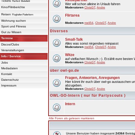
Reisepartner
Tickets
Herford
Bielefeld
Wer will schon alleine in Urlaub fahren
Kino/Filmberichte
Moderatoren
ChrisGT
,
Andre
Reisen
Flughafen Paderborn
Flirtarea
Wohnung suchen
Moderatoren
meli54
,
ChrisGT
,
Andre
Sport und Fitness
Diverses
Gut zu Wissen
Termine
Small-Talk
Alles was sonst nirgendwo reinpasst
Discos/Clubs
Moderatoren
meli54
,
ChrisGT
,
Andre
Veranstaltungen
Witze
Info / Service
auf vielfachen Wunsch ;-). Erzählt eure besten 
Moderatoren
ChrisGT
,
Andre
Jobs
Mediadaten
über owl-go.de
Kontakt
Fragen, Antworten, Anregungen
Datenschutz
Hier könnt ihr euch über owl-go austauschen un
abzugeben.
Impressum
Moderatoren
ChrisGT
,
Andre
OWL-GO-Intern ( nur für Partyscouts )
Intern
Alle Foren als gelesen markieren
Unsere Benutzer haben insgesamt
24364
Beiträg