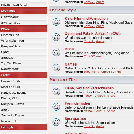
Moderatoren
ChrisGT
,
Andre
Private Nachrichten
Life and Style
Locations
Gastronomie
Kino, Film und Fernsehen
Diskutiert hier über Kino, Film, Musik und Stars
Styling/Pflege
Moderatoren
ChrisGT
,
Andre
Fotos
Outlet und Fabrik Verkauf in OWL
Discos/Clubs
Wo gibt es was am günstigesten.
Veranstaltungen
Moderatoren
ChrisGT
,
Andre
Kneipen/Bars
Musik
Sport
Was ist hot?, Neuentdeckungen, Songsuche
Moderatoren
ChrisGT
,
Andre
Specials
Top Ten Bilder
Games
Online-Games, Offline-Games, Brett- und Karte
Kommentare
Moderatoren
Silbermond
,
ChrisGT
,
Andre
Forum
Meet and Flirt
Life and Style
Meet and Flirt
Liebe, Sex und Zärtlichkeiten
Diskutiert hier über Liebe, Gefühle, Sex und Zärt
Partytipps, Events
Moderatoren
meli54
,
ChrisGT
,
Andre
Discos, Clubs
Freunde finden
Kneipen, Bistros
Jeder braucht einen. Hier kannst neue Freunde 
Sport
Moderatoren
meli54
,
ChrisGT
,
Andre
Suche im Forum
Sportpartner
New and Top
Wer will schon alleine Sport treiben
Moderatoren
ChrisGT
,
Andre
Lifestyle