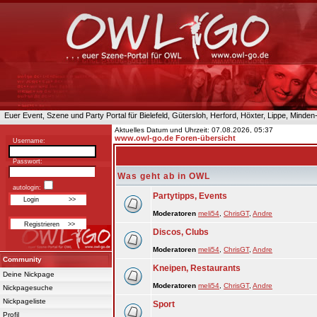
Euer Event, Szene und Party Portal für Bielefeld, Gütersloh, Herford, Höxter, Lippe, Minde
Aktuelles Datum und Uhrzeit: 07.08.2026, 05:37
www.owl-go.de Foren-übersicht
Username:
Passwort:
Was geht ab in OWL
autologin:
Partytipps, Events
Moderatoren
meli54
,
ChrisGT
,
Andre
Discos, Clubs
Moderatoren
meli54
,
ChrisGT
,
Andre
Community
Kneipen, Restaurants
Deine Nickpage
Moderatoren
meli54
,
ChrisGT
,
Andre
Nickpagesuche
Nickpageliste
Sport
Profil