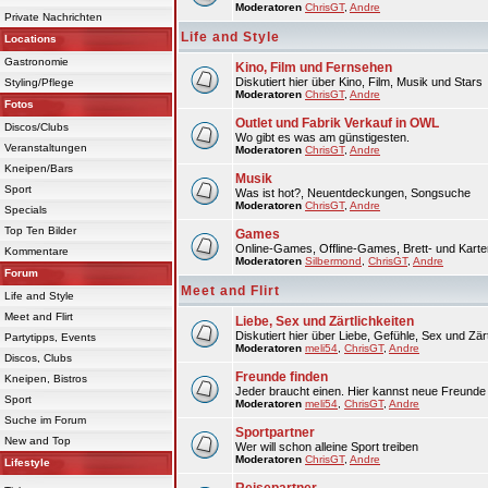
Moderatoren
ChrisGT
,
Andre
Private Nachrichten
Life and Style
Locations
Gastronomie
Kino, Film und Fernsehen
Diskutiert hier über Kino, Film, Musik und Stars
Styling/Pflege
Moderatoren
ChrisGT
,
Andre
Fotos
Outlet und Fabrik Verkauf in OWL
Discos/Clubs
Wo gibt es was am günstigesten.
Veranstaltungen
Moderatoren
ChrisGT
,
Andre
Kneipen/Bars
Musik
Sport
Was ist hot?, Neuentdeckungen, Songsuche
Moderatoren
ChrisGT
,
Andre
Specials
Top Ten Bilder
Games
Online-Games, Offline-Games, Brett- und Karte
Kommentare
Moderatoren
Silbermond
,
ChrisGT
,
Andre
Forum
Meet and Flirt
Life and Style
Meet and Flirt
Liebe, Sex und Zärtlichkeiten
Diskutiert hier über Liebe, Gefühle, Sex und Zärt
Partytipps, Events
Moderatoren
meli54
,
ChrisGT
,
Andre
Discos, Clubs
Freunde finden
Kneipen, Bistros
Jeder braucht einen. Hier kannst neue Freunde 
Sport
Moderatoren
meli54
,
ChrisGT
,
Andre
Suche im Forum
Sportpartner
New and Top
Wer will schon alleine Sport treiben
Moderatoren
ChrisGT
,
Andre
Lifestyle