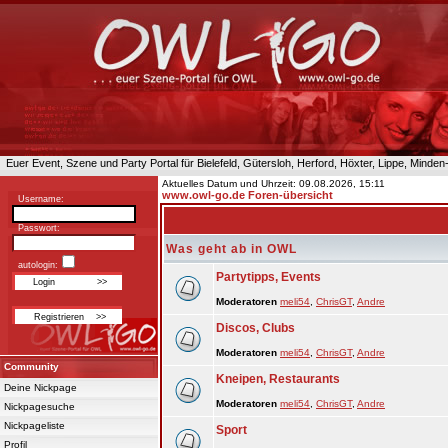
Euer Event, Szene und Party Portal für Bielefeld, Gütersloh, Herford, Höxter, Lippe, Minde
Aktuelles Datum und Uhrzeit: 09.08.2026, 15:11
www.owl-go.de Foren-übersicht
Username:
Passwort:
Was geht ab in OWL
autologin:
Partytipps, Events
Moderatoren
meli54
,
ChrisGT
,
Andre
Discos, Clubs
Moderatoren
meli54
,
ChrisGT
,
Andre
Community
Kneipen, Restaurants
Deine Nickpage
Moderatoren
meli54
,
ChrisGT
,
Andre
Nickpagesuche
Nickpageliste
Sport
Profil