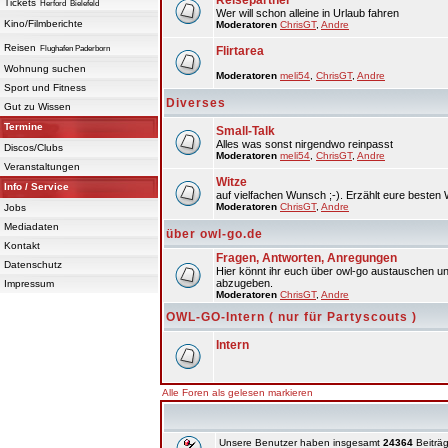
Reisepartner
Tickets
Herford
Bielefeld
Wer will schon alleine in Urlaub fahren
Kino/Filmberichte
Moderatoren
ChrisGT
,
Andre
Reisen
Flughafen Paderborn
Flirtarea
Wohnung suchen
Moderatoren
meli54
,
ChrisGT
,
Andre
Sport und Fitness
Diverses
Gut zu Wissen
Termine
Small-Talk
Alles was sonst nirgendwo reinpasst
Discos/Clubs
Moderatoren
meli54
,
ChrisGT
,
Andre
Veranstaltungen
Witze
Info / Service
auf vielfachen Wunsch ;-). Erzählt eure besten 
Moderatoren
ChrisGT
,
Andre
Jobs
Mediadaten
über owl-go.de
Kontakt
Fragen, Antworten, Anregungen
Datenschutz
Hier könnt ihr euch über owl-go austauschen un
abzugeben.
Impressum
Moderatoren
ChrisGT
,
Andre
OWL-GO-Intern ( nur für Partyscouts )
Intern
Alle Foren als gelesen markieren
Unsere Benutzer haben insgesamt
24364
Beiträg