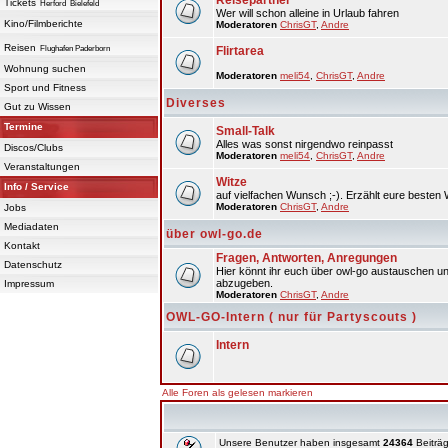
Reisepartner
Tickets
Herford
Bielefeld
Wer will schon alleine in Urlaub fahren
Kino/Filmberichte
Moderatoren
ChrisGT
,
Andre
Reisen
Flughafen Paderborn
Flirtarea
Wohnung suchen
Moderatoren
meli54
,
ChrisGT
,
Andre
Sport und Fitness
Diverses
Gut zu Wissen
Termine
Small-Talk
Alles was sonst nirgendwo reinpasst
Discos/Clubs
Moderatoren
meli54
,
ChrisGT
,
Andre
Veranstaltungen
Witze
Info / Service
auf vielfachen Wunsch ;-). Erzählt eure besten 
Moderatoren
ChrisGT
,
Andre
Jobs
Mediadaten
über owl-go.de
Kontakt
Fragen, Antworten, Anregungen
Datenschutz
Hier könnt ihr euch über owl-go austauschen un
abzugeben.
Impressum
Moderatoren
ChrisGT
,
Andre
OWL-GO-Intern ( nur für Partyscouts )
Intern
Alle Foren als gelesen markieren
Unsere Benutzer haben insgesamt
24364
Beiträg