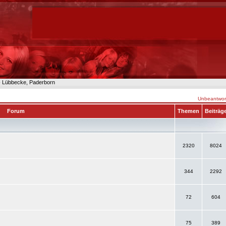
n- Lübbecke, Paderborn
Unbeantwort
Forum
Themen
Beiträg
2320
8024
344
2292
72
604
75
389