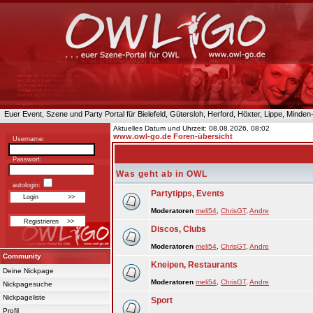
Euer Event, Szene und Party Portal für Bielefeld, Gütersloh, Herford, Höxter, Lippe, Minde
Aktuelles Datum und Uhrzeit: 08.08.2026, 08:02
www.owl-go.de Foren-übersicht
Username:
Passwort:
Was geht ab in OWL
autologin:
Partytipps, Events
Moderatoren
meli54
,
ChrisGT
,
Andre
Discos, Clubs
Moderatoren
meli54
,
ChrisGT
,
Andre
Community
Kneipen, Restaurants
Deine Nickpage
Moderatoren
meli54
,
ChrisGT
,
Andre
Nickpagesuche
Nickpageliste
Sport
Profil