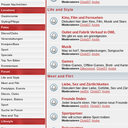
Moderatoren
ChrisGT
,
Andre
Private Nachrichten
Life and Style
Locations
Gastronomie
Kino, Film und Fernsehen
Diskutiert hier über Kino, Film, Musik und Stars
Styling/Pflege
Moderatoren
ChrisGT
,
Andre
Fotos
Outlet und Fabrik Verkauf in OWL
Discos/Clubs
Wo gibt es was am günstigesten.
Veranstaltungen
Moderatoren
ChrisGT
,
Andre
Kneipen/Bars
Musik
Sport
Was ist hot?, Neuentdeckungen, Songsuche
Moderatoren
ChrisGT
,
Andre
Specials
Top Ten Bilder
Games
Online-Games, Offline-Games, Brett- und Karte
Kommentare
Moderatoren
Silbermond
,
ChrisGT
,
Andre
Forum
Meet and Flirt
Life and Style
Meet and Flirt
Liebe, Sex und Zärtlichkeiten
Diskutiert hier über Liebe, Gefühle, Sex und Zärt
Partytipps, Events
Moderatoren
meli54
,
ChrisGT
,
Andre
Discos, Clubs
Freunde finden
Kneipen, Bistros
Jeder braucht einen. Hier kannst neue Freunde 
Sport
Moderatoren
meli54
,
ChrisGT
,
Andre
Suche im Forum
Sportpartner
New and Top
Wer will schon alleine Sport treiben
Moderatoren
ChrisGT
,
Andre
Lifestyle