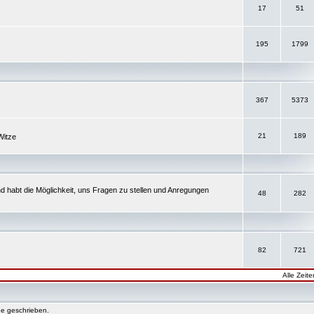
17
51
195
1799
367
5373
21
189
Witze
d habt die Möglichkeit, uns Fragen zu stellen und Anregungen
48
282
82
721
Alle Zeit
e geschrieben.