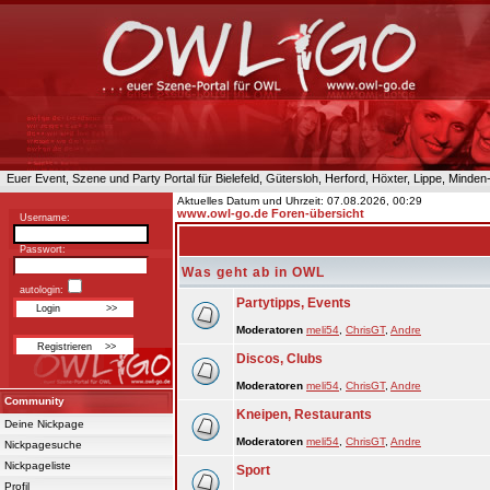
Euer Event, Szene und Party Portal für Bielefeld, Gütersloh, Herford, Höxter, Lippe, Minde
Aktuelles Datum und Uhrzeit: 07.08.2026, 00:29
www.owl-go.de Foren-übersicht
Username:
Passwort:
Was geht ab in OWL
autologin:
Partytipps, Events
Moderatoren
meli54
,
ChrisGT
,
Andre
Discos, Clubs
Moderatoren
meli54
,
ChrisGT
,
Andre
Community
Kneipen, Restaurants
Deine Nickpage
Moderatoren
meli54
,
ChrisGT
,
Andre
Nickpagesuche
Nickpageliste
Sport
Profil