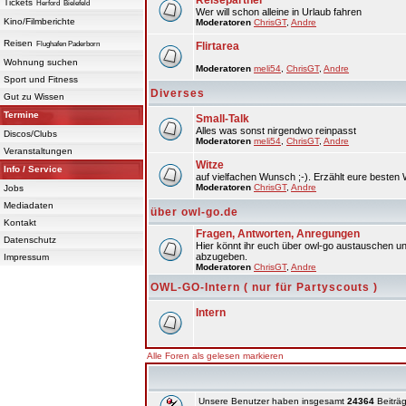
Reisepartner
Tickets
Herford
Bielefeld
Wer will schon alleine in Urlaub fahren
Kino/Filmberichte
Moderatoren
ChrisGT
,
Andre
Reisen
Flughafen Paderborn
Flirtarea
Wohnung suchen
Moderatoren
meli54
,
ChrisGT
,
Andre
Sport und Fitness
Diverses
Gut zu Wissen
Termine
Small-Talk
Alles was sonst nirgendwo reinpasst
Discos/Clubs
Moderatoren
meli54
,
ChrisGT
,
Andre
Veranstaltungen
Witze
Info / Service
auf vielfachen Wunsch ;-). Erzählt eure besten 
Moderatoren
ChrisGT
,
Andre
Jobs
Mediadaten
über owl-go.de
Kontakt
Fragen, Antworten, Anregungen
Datenschutz
Hier könnt ihr euch über owl-go austauschen un
abzugeben.
Impressum
Moderatoren
ChrisGT
,
Andre
OWL-GO-Intern ( nur für Partyscouts )
Intern
Alle Foren als gelesen markieren
Unsere Benutzer haben insgesamt
24364
Beiträg