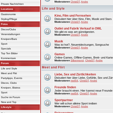
Moderatoren
ChrisGT
,
Andre
Private Nachrichten
Life and Style
Locations
Gastronomie
Kino, Film und Fernsehen
Diskutiert hier über Kino, Film, Musik und Stars
Styling/Pflege
Moderatoren
ChrisGT
,
Andre
Fotos
Outlet und Fabrik Verkauf in OWL
Discos/Clubs
Wo gibt es was am günstigesten.
Veranstaltungen
Moderatoren
ChrisGT
,
Andre
Kneipen/Bars
Musik
Sport
Was ist hot?, Neuentdeckungen, Songsuche
Moderatoren
ChrisGT
,
Andre
Specials
Top Ten Bilder
Games
Online-Games, Offline-Games, Brett- und Karte
Kommentare
Moderatoren
Silbermond
,
ChrisGT
,
Andre
Forum
Meet and Flirt
Life and Style
Meet and Flirt
Liebe, Sex und Zärtlichkeiten
Diskutiert hier über Liebe, Gefühle, Sex und Zärt
Partytipps, Events
Moderatoren
meli54
,
ChrisGT
,
Andre
Discos, Clubs
Freunde finden
Kneipen, Bistros
Jeder braucht einen. Hier kannst neue Freunde 
Sport
Moderatoren
meli54
,
ChrisGT
,
Andre
Suche im Forum
Sportpartner
New and Top
Wer will schon alleine Sport treiben
Moderatoren
ChrisGT
,
Andre
Lifestyle