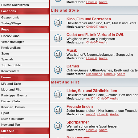
Moderatoren
ChrisGT
,
Andre
Private Nachrichten
Life and Style
Locations
Gastronomie
Kino, Film und Fernsehen
Diskutiert hier über Kino, Film, Musik und Stars
Styling/Pflege
Moderatoren
ChrisGT
,
Andre
Fotos
Outlet und Fabrik Verkauf in OWL
Discos/Clubs
Wo gibt es was am günstigesten.
Veranstaltungen
Moderatoren
ChrisGT
,
Andre
Kneipen/Bars
Musik
Sport
Was ist hot?, Neuentdeckungen, Songsuche
Moderatoren
ChrisGT
,
Andre
Specials
Top Ten Bilder
Games
Online-Games, Offline-Games, Brett- und Karte
Kommentare
Moderatoren
Silbermond
,
ChrisGT
,
Andre
Forum
Meet and Flirt
Life and Style
Meet and Flirt
Liebe, Sex und Zärtlichkeiten
Diskutiert hier über Liebe, Gefühle, Sex und Zärt
Partytipps, Events
Moderatoren
meli54
,
ChrisGT
,
Andre
Discos, Clubs
Freunde finden
Kneipen, Bistros
Jeder braucht einen. Hier kannst neue Freunde 
Sport
Moderatoren
meli54
,
ChrisGT
,
Andre
Suche im Forum
Sportpartner
New and Top
Wer will schon alleine Sport treiben
Moderatoren
ChrisGT
,
Andre
Lifestyle