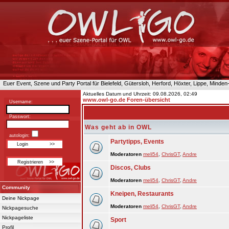
Euer Event, Szene und Party Portal für Bielefeld, Gütersloh, Herford, Höxter, Lippe, Minde
Aktuelles Datum und Uhrzeit: 09.08.2026, 02:49
www.owl-go.de Foren-übersicht
Username:
Passwort:
Was geht ab in OWL
autologin:
Partytipps, Events
Moderatoren
meli54
,
ChrisGT
,
Andre
Discos, Clubs
Moderatoren
meli54
,
ChrisGT
,
Andre
Community
Kneipen, Restaurants
Deine Nickpage
Moderatoren
meli54
,
ChrisGT
,
Andre
Nickpagesuche
Nickpageliste
Sport
Profil