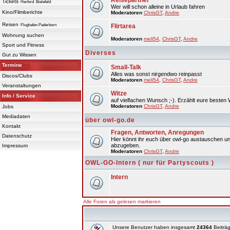
Reisepartner
Tickets
Herford
Bielefeld
Wer will schon alleine in Urlaub fahren
Kino/Filmberichte
Moderatoren
ChrisGT
,
Andre
Reisen
Flughafen Paderborn
Flirtarea
Wohnung suchen
Moderatoren
meli54
,
ChrisGT
,
Andre
Sport und Fitness
Diverses
Gut zu Wissen
Termine
Small-Talk
Alles was sonst nirgendwo reinpasst
Discos/Clubs
Moderatoren
meli54
,
ChrisGT
,
Andre
Veranstaltungen
Witze
Info / Service
auf vielfachen Wunsch ;-). Erzählt eure besten 
Moderatoren
ChrisGT
,
Andre
Jobs
Mediadaten
über owl-go.de
Kontakt
Fragen, Antworten, Anregungen
Datenschutz
Hier könnt ihr euch über owl-go austauschen un
abzugeben.
Impressum
Moderatoren
ChrisGT
,
Andre
OWL-GO-Intern ( nur für Partyscouts )
Intern
Alle Foren als gelesen markieren
Unsere Benutzer haben insgesamt
24364
Beiträg