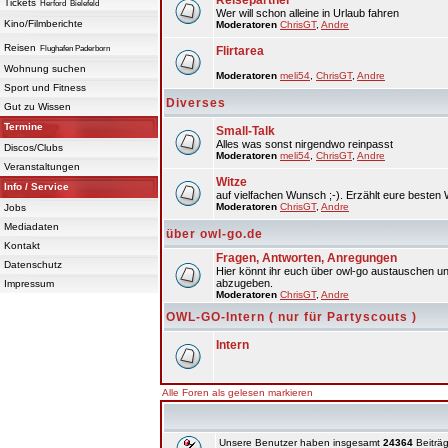
Reisepartner
Tickets
Herford
Bielefeld
Wer will schon alleine in Urlaub fahren
Kino/Filmberichte
Moderatoren
ChrisGT
,
Andre
Reisen
Flughafen Paderborn
Flirtarea
Wohnung suchen
Moderatoren
meli54
,
ChrisGT
,
Andre
Sport und Fitness
Diverses
Gut zu Wissen
Termine
Small-Talk
Alles was sonst nirgendwo reinpasst
Discos/Clubs
Moderatoren
meli54
,
ChrisGT
,
Andre
Veranstaltungen
Witze
Info / Service
auf vielfachen Wunsch ;-). Erzählt eure besten 
Moderatoren
ChrisGT
,
Andre
Jobs
Mediadaten
über owl-go.de
Kontakt
Fragen, Antworten, Anregungen
Datenschutz
Hier könnt ihr euch über owl-go austauschen un
abzugeben.
Impressum
Moderatoren
ChrisGT
,
Andre
OWL-GO-Intern ( nur für Partyscouts )
Intern
Alle Foren als gelesen markieren
Unsere Benutzer haben insgesamt
24364
Beiträg