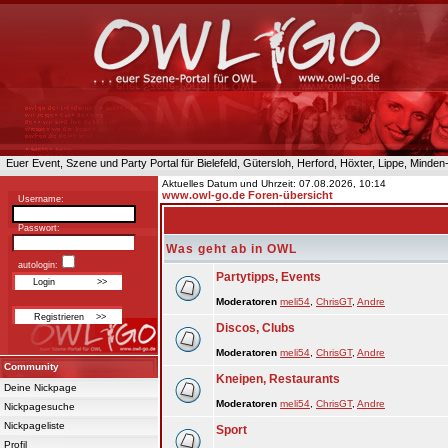
Euer Event, Szene und Party Portal für Bielefeld, Gütersloh, Herford, Höxter, Lippe, Minde
Aktuelles Datum und Uhrzeit: 07.08.2026, 10:14
www.owl-go.de Foren-übersicht
Username:
Passwort:
Was geht ab in OWL
autologin:
Partytipps, Events
Moderatoren
meli54
,
ChrisGT
,
Andre
Discos, Clubs
Moderatoren
meli54
,
ChrisGT
,
Andre
Community
Kneipen, Restaurants
Deine Nickpage
Moderatoren
meli54
,
ChrisGT
,
Andre
Nickpagesuche
Nickpageliste
Sport
Profil