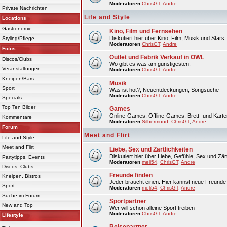
Moderatoren
ChrisGT
,
Andre
Private Nachrichten
Life and Style
Locations
Gastronomie
Kino, Film und Fernsehen
Diskutiert hier über Kino, Film, Musik und Stars
Styling/Pflege
Moderatoren
ChrisGT
,
Andre
Fotos
Outlet und Fabrik Verkauf in OWL
Discos/Clubs
Wo gibt es was am günstigesten.
Veranstaltungen
Moderatoren
ChrisGT
,
Andre
Kneipen/Bars
Musik
Sport
Was ist hot?, Neuentdeckungen, Songsuche
Moderatoren
ChrisGT
,
Andre
Specials
Top Ten Bilder
Games
Online-Games, Offline-Games, Brett- und Karte
Kommentare
Moderatoren
Silbermond
,
ChrisGT
,
Andre
Forum
Meet and Flirt
Life and Style
Meet and Flirt
Liebe, Sex und Zärtlichkeiten
Diskutiert hier über Liebe, Gefühle, Sex und Zärt
Partytipps, Events
Moderatoren
meli54
,
ChrisGT
,
Andre
Discos, Clubs
Freunde finden
Kneipen, Bistros
Jeder braucht einen. Hier kannst neue Freunde 
Sport
Moderatoren
meli54
,
ChrisGT
,
Andre
Suche im Forum
Sportpartner
New and Top
Wer will schon alleine Sport treiben
Moderatoren
ChrisGT
,
Andre
Lifestyle