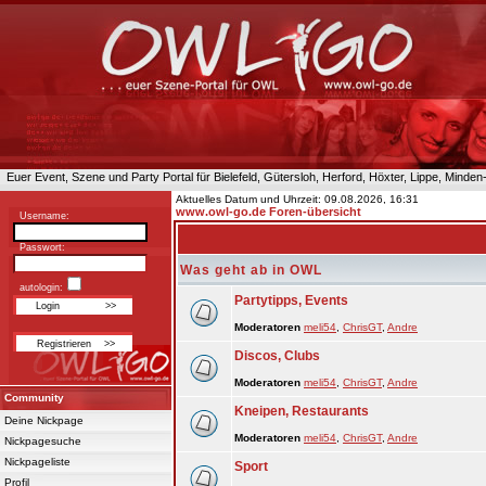
Euer Event, Szene und Party Portal für Bielefeld, Gütersloh, Herford, Höxter, Lippe, Minde
Aktuelles Datum und Uhrzeit: 09.08.2026, 16:31
www.owl-go.de Foren-übersicht
Username:
Passwort:
Was geht ab in OWL
autologin:
Partytipps, Events
Moderatoren
meli54
,
ChrisGT
,
Andre
Discos, Clubs
Moderatoren
meli54
,
ChrisGT
,
Andre
Community
Kneipen, Restaurants
Deine Nickpage
Moderatoren
meli54
,
ChrisGT
,
Andre
Nickpagesuche
Nickpageliste
Sport
Profil