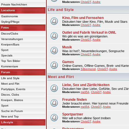
Moderatoren
ChrisGT
,
Andre
Private Nachrichten
Life and Style
Locations
Gastronomie
Kino, Film und Fernsehen
Diskutiert hier über Kino, Film, Musik und Stars
Styling/Pflege
Moderatoren
ChrisGT
,
Andre
Fotos
Outlet und Fabrik Verkauf in OWL
Discos/Clubs
Wo gibt es was am günstigesten.
Veranstaltungen
Moderatoren
ChrisGT
,
Andre
Kneipen/Bars
Musik
Sport
Was ist hot?, Neuentdeckungen, Songsuche
Moderatoren
ChrisGT
,
Andre
Specials
Top Ten Bilder
Games
Online-Games, Offline-Games, Brett- und Karte
Kommentare
Moderatoren
Silbermond
,
ChrisGT
,
Andre
Forum
Meet and Flirt
Life and Style
Meet and Flirt
Liebe, Sex und Zärtlichkeiten
Diskutiert hier über Liebe, Gefühle, Sex und Zärt
Partytipps, Events
Moderatoren
meli54
,
ChrisGT
,
Andre
Discos, Clubs
Freunde finden
Kneipen, Bistros
Jeder braucht einen. Hier kannst neue Freunde 
Sport
Moderatoren
meli54
,
ChrisGT
,
Andre
Suche im Forum
Sportpartner
New and Top
Wer will schon alleine Sport treiben
Moderatoren
ChrisGT
,
Andre
Lifestyle