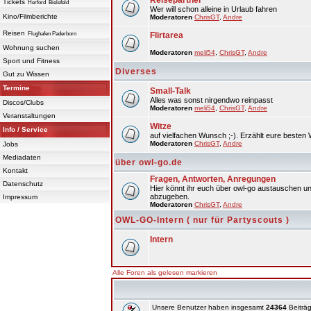
Reisepartner
Tickets
Herford
Bielefeld
Wer will schon alleine in Urlaub fahren
Kino/Filmberichte
Moderatoren
ChrisGT
,
Andre
Reisen
Flughafen Paderborn
Flirtarea
Wohnung suchen
Moderatoren
meli54
,
ChrisGT
,
Andre
Sport und Fitness
Diverses
Gut zu Wissen
Termine
Small-Talk
Alles was sonst nirgendwo reinpasst
Discos/Clubs
Moderatoren
meli54
,
ChrisGT
,
Andre
Veranstaltungen
Witze
Info / Service
auf vielfachen Wunsch ;-). Erzählt eure besten 
Moderatoren
ChrisGT
,
Andre
Jobs
Mediadaten
über owl-go.de
Kontakt
Fragen, Antworten, Anregungen
Datenschutz
Hier könnt ihr euch über owl-go austauschen un
abzugeben.
Impressum
Moderatoren
ChrisGT
,
Andre
OWL-GO-Intern ( nur für Partyscouts )
Intern
Alle Foren als gelesen markieren
Unsere Benutzer haben insgesamt
24364
Beiträg