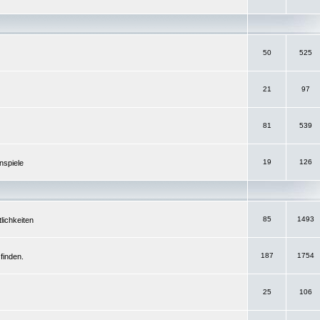
50
525
21
97
81
539
19
126
nspiele
85
1493
lichkeiten
187
1754
finden.
25
106