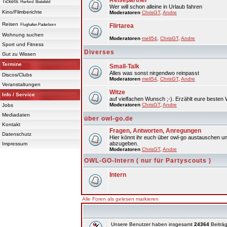
Reisepartner
Tickets
Herford
Bielefeld
Wer will schon alleine in Urlaub fahren
Kino/Filmberichte
Moderatoren
ChrisGT
,
Andre
Reisen
Flughafen Paderborn
Flirtarea
Wohnung suchen
Moderatoren
meli54
,
ChrisGT
,
Andre
Sport und Fitness
Diverses
Gut zu Wissen
Termine
Small-Talk
Alles was sonst nirgendwo reinpasst
Discos/Clubs
Moderatoren
meli54
,
ChrisGT
,
Andre
Veranstaltungen
Witze
Info / Service
auf vielfachen Wunsch ;-). Erzählt eure besten 
Moderatoren
ChrisGT
,
Andre
Jobs
Mediadaten
über owl-go.de
Kontakt
Fragen, Antworten, Anregungen
Datenschutz
Hier könnt ihr euch über owl-go austauschen un
abzugeben.
Impressum
Moderatoren
ChrisGT
,
Andre
OWL-GO-Intern ( nur für Partyscouts )
Intern
Alle Foren als gelesen markieren
Unsere Benutzer haben insgesamt
24364
Beiträg