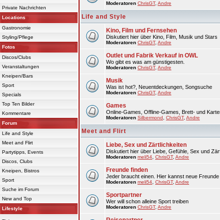
Moderatoren
ChrisGT
,
Andre
Private Nachrichten
Life and Style
Locations
Gastronomie
Kino, Film und Fernsehen
Diskutiert hier über Kino, Film, Musik und Stars
Styling/Pflege
Moderatoren
ChrisGT
,
Andre
Fotos
Outlet und Fabrik Verkauf in OWL
Discos/Clubs
Wo gibt es was am günstigesten.
Veranstaltungen
Moderatoren
ChrisGT
,
Andre
Kneipen/Bars
Musik
Sport
Was ist hot?, Neuentdeckungen, Songsuche
Moderatoren
ChrisGT
,
Andre
Specials
Top Ten Bilder
Games
Online-Games, Offline-Games, Brett- und Karte
Kommentare
Moderatoren
Silbermond
,
ChrisGT
,
Andre
Forum
Meet and Flirt
Life and Style
Meet and Flirt
Liebe, Sex und Zärtlichkeiten
Diskutiert hier über Liebe, Gefühle, Sex und Zärt
Partytipps, Events
Moderatoren
meli54
,
ChrisGT
,
Andre
Discos, Clubs
Freunde finden
Kneipen, Bistros
Jeder braucht einen. Hier kannst neue Freunde 
Sport
Moderatoren
meli54
,
ChrisGT
,
Andre
Suche im Forum
Sportpartner
New and Top
Wer will schon alleine Sport treiben
Moderatoren
ChrisGT
,
Andre
Lifestyle