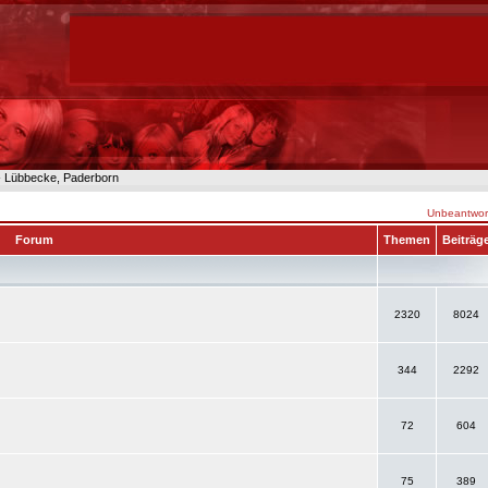
n- Lübbecke, Paderborn
Unbeantwort
Forum
Themen
Beiträg
2320
8024
344
2292
72
604
75
389