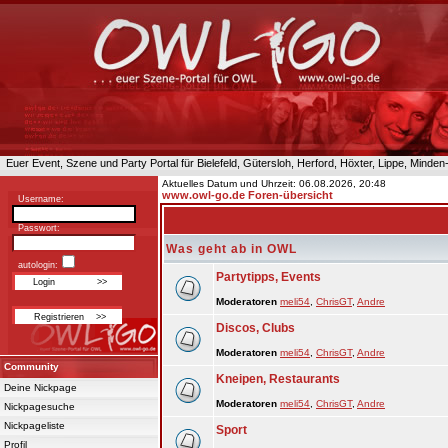
Euer Event, Szene und Party Portal für Bielefeld, Gütersloh, Herford, Höxter, Lippe, Minde
Aktuelles Datum und Uhrzeit: 06.08.2026, 20:48
www.owl-go.de Foren-übersicht
Username:
Passwort:
Was geht ab in OWL
autologin:
Partytipps, Events
Moderatoren
meli54
,
ChrisGT
,
Andre
Discos, Clubs
Moderatoren
meli54
,
ChrisGT
,
Andre
Community
Kneipen, Restaurants
Deine Nickpage
Moderatoren
meli54
,
ChrisGT
,
Andre
Nickpagesuche
Nickpageliste
Sport
Profil