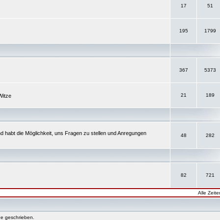
17
51
195
1799
367
5373
21
189
Witze
d habt die Möglichkeit, uns Fragen zu stellen und Anregungen
48
282
82
721
Alle Zeit
e geschrieben.