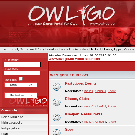
Euer Event, Szene und Party Portal für Bielefeld, Gütersloh, Herford, Höxter, Lippe, Minde
Aktuelles Datum und Uhrzeit: 09.08.2026, 01:05
www.owl-go.de Foren-übersicht
Username:
Passwort:
Was geht ab in OWL
autologin:
Partytipps, Events
Moderatoren
meli54
,
ChrisGT
,
Andre
Discos, Clubs
Moderatoren
meli54
,
ChrisGT
,
Andre
Community
Kneipen, Restaurants
Deine Nickpage
Moderatoren
meli54
,
ChrisGT
,
Andre
Nickpagesuche
Nickpageliste
Sport
Profil