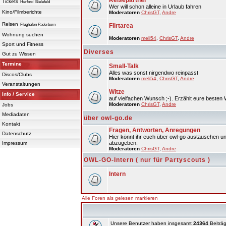
Reisepartner
Tickets
Herford
Bielefeld
Wer will schon alleine in Urlaub fahren
Kino/Filmberichte
Moderatoren
ChrisGT
,
Andre
Reisen
Flughafen Paderborn
Flirtarea
Wohnung suchen
Moderatoren
meli54
,
ChrisGT
,
Andre
Sport und Fitness
Diverses
Gut zu Wissen
Termine
Small-Talk
Alles was sonst nirgendwo reinpasst
Discos/Clubs
Moderatoren
meli54
,
ChrisGT
,
Andre
Veranstaltungen
Witze
Info / Service
auf vielfachen Wunsch ;-). Erzählt eure besten 
Moderatoren
ChrisGT
,
Andre
Jobs
Mediadaten
über owl-go.de
Kontakt
Fragen, Antworten, Anregungen
Datenschutz
Hier könnt ihr euch über owl-go austauschen un
abzugeben.
Impressum
Moderatoren
ChrisGT
,
Andre
OWL-GO-Intern ( nur für Partyscouts )
Intern
Alle Foren als gelesen markieren
Unsere Benutzer haben insgesamt
24364
Beiträg