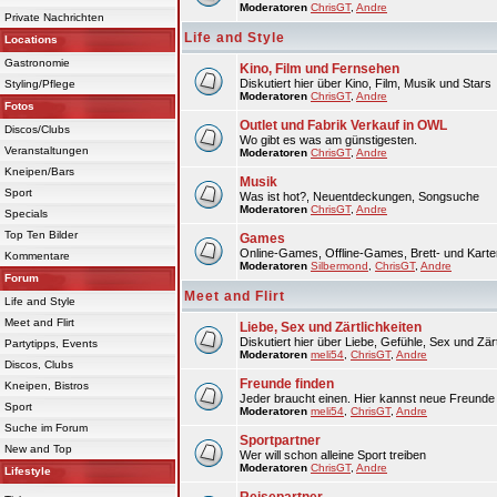
Moderatoren
ChrisGT
,
Andre
Private Nachrichten
Life and Style
Locations
Gastronomie
Kino, Film und Fernsehen
Diskutiert hier über Kino, Film, Musik und Stars
Styling/Pflege
Moderatoren
ChrisGT
,
Andre
Fotos
Outlet und Fabrik Verkauf in OWL
Discos/Clubs
Wo gibt es was am günstigesten.
Veranstaltungen
Moderatoren
ChrisGT
,
Andre
Kneipen/Bars
Musik
Sport
Was ist hot?, Neuentdeckungen, Songsuche
Moderatoren
ChrisGT
,
Andre
Specials
Top Ten Bilder
Games
Online-Games, Offline-Games, Brett- und Karte
Kommentare
Moderatoren
Silbermond
,
ChrisGT
,
Andre
Forum
Meet and Flirt
Life and Style
Meet and Flirt
Liebe, Sex und Zärtlichkeiten
Diskutiert hier über Liebe, Gefühle, Sex und Zärt
Partytipps, Events
Moderatoren
meli54
,
ChrisGT
,
Andre
Discos, Clubs
Freunde finden
Kneipen, Bistros
Jeder braucht einen. Hier kannst neue Freunde 
Sport
Moderatoren
meli54
,
ChrisGT
,
Andre
Suche im Forum
Sportpartner
New and Top
Wer will schon alleine Sport treiben
Moderatoren
ChrisGT
,
Andre
Lifestyle