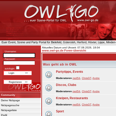
Euer Event, Szene und Party Portal für Bielefeld, Gütersloh, Herford, Höxter, Lippe, Minde
Aktuelles Datum und Uhrzeit: 07.08.2026, 18:04
www.owl-go.de Foren-übersicht
Username:
Passwort:
Was geht ab in OWL
autologin:
Partytipps, Events
Moderatoren
meli54
,
ChrisGT
,
Andre
Discos, Clubs
Moderatoren
meli54
,
ChrisGT
,
Andre
Community
Kneipen, Restaurants
Deine Nickpage
Moderatoren
meli54
,
ChrisGT
,
Andre
Nickpagesuche
Nickpageliste
Sport
Profil