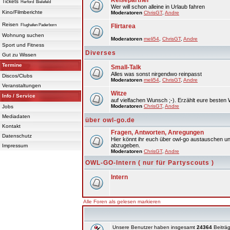
Reisepartner
Tickets
Herford
Bielefeld
Wer will schon alleine in Urlaub fahren
Kino/Filmberichte
Moderatoren
ChrisGT
,
Andre
Reisen
Flughafen Paderborn
Flirtarea
Wohnung suchen
Moderatoren
meli54
,
ChrisGT
,
Andre
Sport und Fitness
Diverses
Gut zu Wissen
Termine
Small-Talk
Alles was sonst nirgendwo reinpasst
Discos/Clubs
Moderatoren
meli54
,
ChrisGT
,
Andre
Veranstaltungen
Witze
Info / Service
auf vielfachen Wunsch ;-). Erzählt eure besten 
Moderatoren
ChrisGT
,
Andre
Jobs
Mediadaten
über owl-go.de
Kontakt
Fragen, Antworten, Anregungen
Datenschutz
Hier könnt ihr euch über owl-go austauschen un
abzugeben.
Impressum
Moderatoren
ChrisGT
,
Andre
OWL-GO-Intern ( nur für Partyscouts )
Intern
Alle Foren als gelesen markieren
Unsere Benutzer haben insgesamt
24364
Beiträg