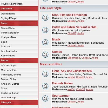
Moderatoren
ChrisGT
,
Andre
Private Nachrichten
Life and Style
Locations
Gastronomie
Kino, Film und Fernsehen
Diskutiert hier über Kino, Film, Musik und Stars
Styling/Pflege
Moderatoren
ChrisGT
,
Andre
Fotos
Outlet und Fabrik Verkauf in OWL
Discos/Clubs
Wo gibt es was am günstigesten.
Veranstaltungen
Moderatoren
ChrisGT
,
Andre
Kneipen/Bars
Musik
Sport
Was ist hot?, Neuentdeckungen, Songsuche
Moderatoren
ChrisGT
,
Andre
Specials
Top Ten Bilder
Games
Online-Games, Offline-Games, Brett- und Karte
Kommentare
Moderatoren
Silbermond
,
ChrisGT
,
Andre
Forum
Meet and Flirt
Life and Style
Meet and Flirt
Liebe, Sex und Zärtlichkeiten
Diskutiert hier über Liebe, Gefühle, Sex und Zärt
Partytipps, Events
Moderatoren
meli54
,
ChrisGT
,
Andre
Discos, Clubs
Freunde finden
Kneipen, Bistros
Jeder braucht einen. Hier kannst neue Freunde 
Sport
Moderatoren
meli54
,
ChrisGT
,
Andre
Suche im Forum
Sportpartner
New and Top
Wer will schon alleine Sport treiben
Moderatoren
ChrisGT
,
Andre
Lifestyle